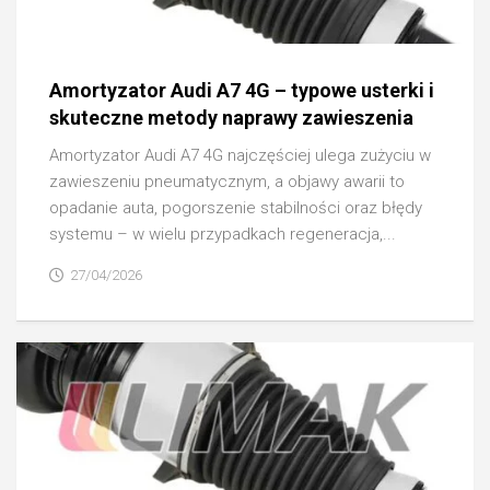
Amortyzator Audi A7 4G – typowe usterki i
skuteczne metody naprawy zawieszenia
Amortyzator Audi A7 4G najczęściej ulega zużyciu w
zawieszeniu pneumatycznym, a objawy awarii to
opadanie auta, pogorszenie stabilności oraz błędy
systemu – w wielu przypadkach regeneracja,...
27/04/2026