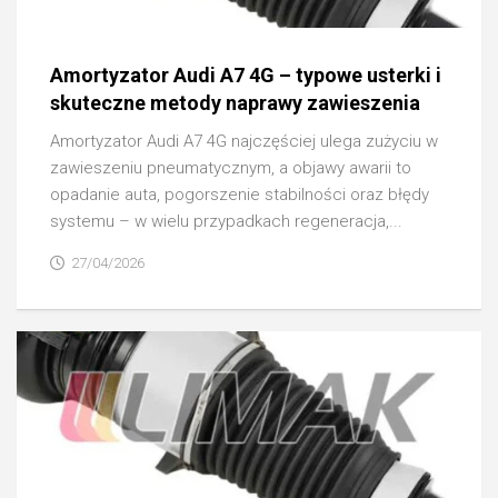
Amortyzator Audi A7 4G – typowe usterki i
skuteczne metody naprawy zawieszenia
Amortyzator Audi A7 4G najczęściej ulega zużyciu w
zawieszeniu pneumatycznym, a objawy awarii to
opadanie auta, pogorszenie stabilności oraz błędy
systemu – w wielu przypadkach regeneracja,...
27/04/2026