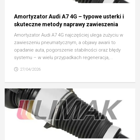
Amortyzator Audi A7 4G – typowe usterki i
skuteczne metody naprawy zawieszenia
Amortyzator Audi A7 4G najczęściej ulega zużyciu w
zawieszeniu pneumatycznym, a objawy awarii to
opadanie auta, pogorszenie stabilności oraz błędy
systemu – w wielu przypadkach regeneracja,...
27/04/2026