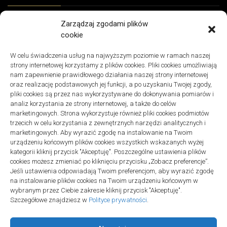
TECHNOLOGIE
Zarządzaj zgodami plików
Odbiór telefonu po naprawie: lista kontrolna
cookie
05/08/2026
W celu świadczenia usług na najwyższym poziomie w ramach naszej
BIZNES, FINANSE
strony internetowej korzystamy z plików cookies. Pliki cookies umożliwiają
Co wysłać dziennikarzowi poza informacją prasową
nam zapewnienie prawidłowego działania naszej strony internetowej
06/07/2026
oraz realizację podstawowych jej funkcji, a po uzyskaniu Twojej zgody,
pliki cookies są przez nas wykorzystywane do dokonywania pomiarów i
ZDROWIE, MEDYCYNA
analiz korzystania ze strony internetowej, a także do celów
Lekarz online wieczorem lub w weekend: zakres
marketingowych. Strona wykorzystuje również pliki cookies podmiotów
23/06/2026
trzecich w celu korzystania z zewnętrznych narzędzi analitycznych i
marketingowych. Aby wyrazić zgodę na instalowanie na Twoim
BIZNES, FINANSE
urządzeniu końcowym plików cookies wszystkich wskazanych wyżej
KSeF: podział obowiązków przedsiębiorca–biuro
kategorii kliknij przycisk "Akceptuję". Poszczególne ustawienia plików
21/06/2026
cookies możesz zmieniać po kliknięciu przycisku „Zobacz preferencje”.
Jeśli ustawienia odpowiadają Twoim preferencjom, aby wyrazić zgodę
BUDOWNICTWO, PRZEMYSŁ
na instalowanie plików cookies na Twoim urządzeniu końcowym w
Deska podłogowa do salonu: jak porównać ją z
wybranym przez Ciebie zakresie kliknij przycisk "Akceptuję".
parkietem i panelami
Szczegółowe znajdziesz w
Polityce prywatności
.
10/06/2026