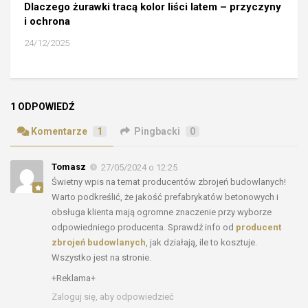
Dlaczego żurawki tracą kolor liści latem – przyczyny
i ochrona
24/12/2025
1 ODPOWIEDŹ
Komentarze
1
Pingbacki
0
Tomasz
27/05/2024 o 12:25
Świetny wpis na temat producentów zbrojeń budowlanych!
Warto podkreślić, że jakość prefabrykatów betonowych i
obsługa klienta mają ogromne znaczenie przy wyborze
odpowiedniego producenta. Sprawdź info od
producent
zbrojeń budowlanych
, jak działają, ile to kosztuje.
Wszystko jest na stronie.
+Reklama+
Zaloguj się, aby odpowiedzieć