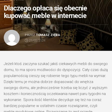
Dlaczego opłaca się obecnie
kupować meble w internecie
PRZEZ
TOMASZ ZIĘBA
21/03/2024
Jeżeli ktoś zaczyna szukać jakiś ciekawych mebli do swojego
domu, to ma sporo możliwości do dyspozycji. Cały czas dużą
popularnością cieszy się robienie tego typu mebli na wymiar.
Dzięki temu je można dobrze dopasować do wnętrza
swojego domu, ale jednocześnie trzeba się liczyć z wyższym
kosztem i koniecznością oczekiwania nawet paru tygodni na
wykonanie. Spora ilość klientów decyduje się też na coraz
bardziej popularne w ostatnim czasie rozwiązanie, czyli
meble modułowe online. Rozwiązanie to jest przede