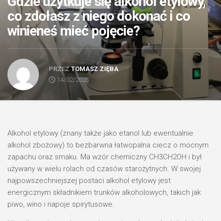
Gdzie użytkuje się alkohol etylowy,
co zdołasz z niego dokonać i co
winieneś mieć pojęcie?
PRZEZ
TOMASZ ZIĘBA
14/02/2023
Alkohol etylowy (znany także jako etanol lub ewentualnie
alkohol zbożowy) to bezbarwna łatwopalna ciecz o mocnym
zapachu oraz smaku. Ma wzór chemiczny CH3CH2OH i był
używany w wielu rolach od czasów starożytnych. W swojej
najpowszechniejszej postaci alkohol etylowy jest
energicznym składnikiem trunków alkoholowych, takich jak
piwo, wino i napoje spirytusowe.