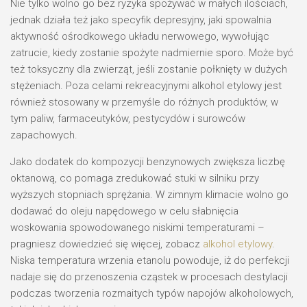
Nie tylko wolno go bez ryzyka spożywać w małych ilościach,
jednak działa też jako specyfik depresyjny, jaki spowalnia
aktywność ośrodkowego układu nerwowego, wywołując
zatrucie, kiedy zostanie spożyte nadmiernie sporo. Może być
też toksyczny dla zwierząt, jeśli zostanie połknięty w dużych
stężeniach. Poza celami rekreacyjnymi alkohol etylowy jest
również stosowany w przemyśle do różnych produktów, w
tym paliw, farmaceutyków, pestycydów i surowców
zapachowych.
Jako dodatek do kompozycji benzynowych zwiększa liczbę
oktanową, co pomaga zredukować stuki w silniku przy
wyższych stopniach sprężania. W zimnym klimacie wolno go
dodawać do oleju napędowego w celu słabnięcia
woskowania spowodowanego niskimi temperaturami –
pragniesz dowiedzieć się więcej, zobacz
alkohol etylowy
.
Niska temperatura wrzenia etanolu powoduje, iż do perfekcji
nadaje się do przenoszenia cząstek w procesach destylacji
podczas tworzenia rozmaitych typów napojów alkoholowych,