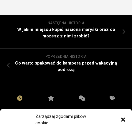
NASTĘPNA HISTORIA
W jakim miejscu kupić nasiona maryśki oraz co
możesz z nimi zrobić?
POPRZEDNIA HISTORIA
Co warto spakować do kampera przed wakacyjną
podróżą
TECHNOLOGIE
Zarządzaj zgodami plików
Odbiór telefonu po naprawie: lista kontrolna
cookie
05/08/2026