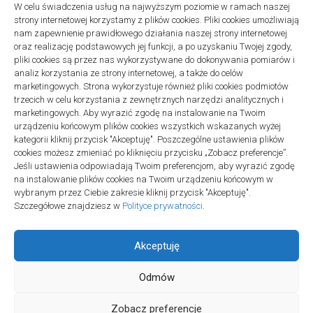
W celu świadczenia usług na najwyższym poziomie w ramach naszej
BIZNES, FINANSE
strony internetowej korzystamy z plików cookies. Pliki cookies umożliwiają
Co wysłać dziennikarzowi poza informacją prasową
nam zapewnienie prawidłowego działania naszej strony internetowej
06/07/2026
oraz realizację podstawowych jej funkcji, a po uzyskaniu Twojej zgody,
pliki cookies są przez nas wykorzystywane do dokonywania pomiarów i
ZDROWIE, MEDYCYNA
analiz korzystania ze strony internetowej, a także do celów
Lekarz online wieczorem lub w weekend: zakres
marketingowych. Strona wykorzystuje również pliki cookies podmiotów
23/06/2026
trzecich w celu korzystania z zewnętrznych narzędzi analitycznych i
marketingowych. Aby wyrazić zgodę na instalowanie na Twoim
BIZNES, FINANSE
urządzeniu końcowym plików cookies wszystkich wskazanych wyżej
KSeF: podział obowiązków przedsiębiorca–biuro
kategorii kliknij przycisk "Akceptuję". Poszczególne ustawienia plików
21/06/2026
cookies możesz zmieniać po kliknięciu przycisku „Zobacz preferencje”.
Jeśli ustawienia odpowiadają Twoim preferencjom, aby wyrazić zgodę
BUDOWNICTWO, PRZEMYSŁ
na instalowanie plików cookies na Twoim urządzeniu końcowym w
Deska podłogowa do salonu: jak porównać ją z
wybranym przez Ciebie zakresie kliknij przycisk "Akceptuję".
parkietem i panelami
Szczegółowe znajdziesz w
Polityce prywatności
.
10/06/2026
Akceptuję
Odmów
Zobacz preferencje