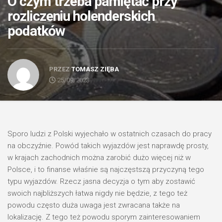
O czym trzeba pamiętać przy
rozliczeniu holenderskich
podatków
PRZEZ
TOMASZ ZIĘBA
25/09/2023
Sporo ludzi z Polski wyjechało w ostatnich czasach do pracy
na obczyźnie. Powód takich wyjazdów jest naprawdę prosty,
w krajach zachodnich można zarobić dużo więcej niż w
Polsce, i to finanse właśnie są najczęstszą przyczyną tego
typu wyjazdów. Rzecz jasna decyzja o tym aby zostawić
swoich najbliższych łatwa nigdy nie będzie, z tego też
powodu często duża uwaga jest zwracana także na
lokalizację. Z tego też powodu sporym zainteresowaniem