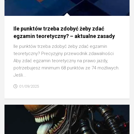
Ile punktów trzeba zdobyć żeby zdać
egzamin teoretyczny? – aktualne zasady
Ile punktów trzeba zdobyć żeby zdać egzamin
teoretyczny? Precyzyjny przewodnik zdawalności
Aby zdać egzamin teoretyczny na prawo jazdy,
potrzebujesz minimum 68 punktów ze 74 możliwych.
Jeśli...
01/09/2025