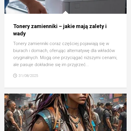
Tonery zamienniki – jakie mają zalety i
wady
Tonery zamienniki coraz częściej pojawiają się w
biurach i domach, oferując alternatywę dla wkładów
oryginalnych. Mogą one przyciągać niższymi cenami,
ale pasuje dokładnie się im przyjrzeć...
31/08/2025