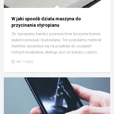
W jaki sposób działa maszyna do
przycinania styropianu
Ze styropianu bardzo powszechnie korzysta branża
wykończeniowa i budowlana. Ten popularny materiał
świetnie sprawdza się na przykład do ociepleń
różnych budynków, dlatego jest on bardzo często...
08/11/2022