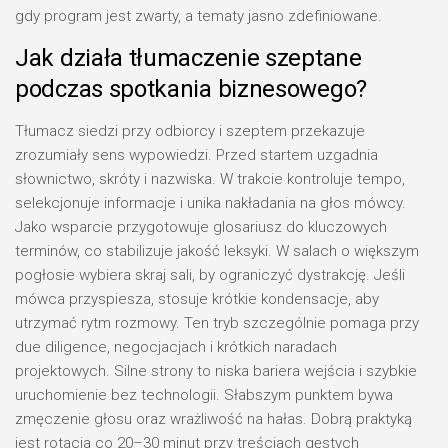
gdy program jest zwarty, a tematy jasno zdefiniowane.
Jak działa tłumaczenie szeptane
podczas spotkania biznesowego?
Tłumacz siedzi przy odbiorcy i szeptem przekazuje
zrozumiały sens wypowiedzi. Przed startem uzgadnia
słownictwo, skróty i nazwiska. W trakcie kontroluje tempo,
selekcjonuje informacje i unika nakładania na głos mówcy.
Jako wsparcie przygotowuje glosariusz do kluczowych
terminów, co stabilizuje jakość leksyki. W salach o większym
pogłosie wybiera skraj sali, by ograniczyć dystrakcję. Jeśli
mówca przyspiesza, stosuje krótkie kondensacje, aby
utrzymać rytm rozmowy. Ten tryb szczególnie pomaga przy
due diligence, negocjacjach i krótkich naradach
projektowych. Silne strony to niska bariera wejścia i szybkie
uruchomienie bez technologii. Słabszym punktem bywa
zmęczenie głosu oraz wrażliwość na hałas. Dobrą praktyką
jest rotacja co 20–30 minut przy treściach gęstych