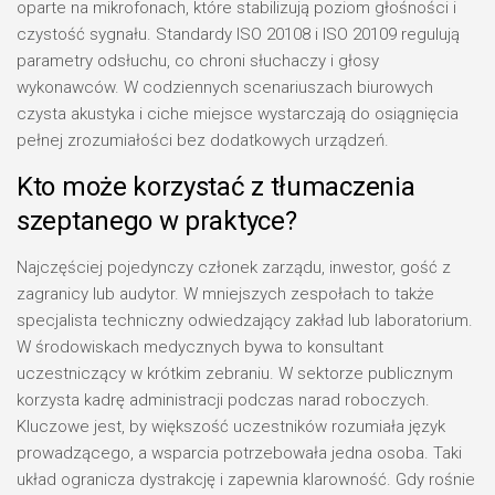
oparte na mikrofonach, które stabilizują poziom głośności i
czystość sygnału. Standardy ISO 20108 i ISO 20109 regulują
parametry odsłuchu, co chroni słuchaczy i głosy
wykonawców. W codziennych scenariuszach biurowych
czysta akustyka i ciche miejsce wystarczają do osiągnięcia
pełnej zrozumiałości bez dodatkowych urządzeń.
Kto może korzystać z tłumaczenia
szeptanego w praktyce?
Najczęściej pojedynczy członek zarządu, inwestor, gość z
zagranicy lub audytor. W mniejszych zespołach to także
specjalista techniczny odwiedzający zakład lub laboratorium.
W środowiskach medycznych bywa to konsultant
uczestniczący w krótkim zebraniu. W sektorze publicznym
korzysta kadrę administracji podczas narad roboczych.
Kluczowe jest, by większość uczestników rozumiała język
prowadzącego, a wsparcia potrzebowała jedna osoba. Taki
układ ogranicza dystrakcję i zapewnia klarowność. Gdy rośnie