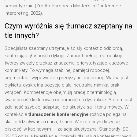
semantycznie (Źródło: European Master’s in Conference
Interpreting, 2022).
Czym wyróżnia się tłumacz szeptany na
tle innych?
Specjalista szeptany utrzymuje ścisły kontakt z odbiorcą,
kontrolując głośność i dykcję. Zamiast pełnej reprodukcji
tworzy zwięzły przekaz znaczenia, priorytetyzując kluczowe
komunikaty. To wymaga stabilnej pamięci roboczej,
segmentacji wypowiedzi i precyzyjnej modulacji. Ważna jest
etykieta: dyskretna pozycja ciała, neutralna mimika, brak
wtrąceń. Kompetencje obejmują pracę z terminologią,
świadomość kulturową i odporność na dystrakcję. Atutem jest
zdolność szybkiej adaptacji do akustyki sali i tonu mówcy. W
kontekście
tłumaczenie konferencyjne
różnica polega na
skali oddziaływania i narzędziach. W szeptanym liczy się
bliskość, w kabinowym – izolacja akustyczna. Standardy ISO
23155 opisują kwalifikacje i praktyki dla usług konferencyjnych,