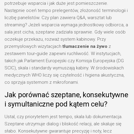
potrzebuje wsparcia i jak duże jest pomieszczenie.
Następnie oceń tempo prelegentów, złożoność terminologii i
liczbę panelistów. Czy plan zawiera Q&A, warsztat lub
streaming? Jeżeli wsparcia wymaga jednostkowy odbiorca, a
sala jest cicha, szeptane zadziała sprawnie. Gdy wiele osób
oczekuje przekazu, rozważ system kabinowy. Przy
przemysłowych wizytacjach
tłumaczenie na żywo
z
zestawem tour‑guide zapewni ruchliwość. W instytucjach,
takich jak Parlament Europejski czy Komisja Europejska (DG
SCIC), skala i standardy wymuszają kabiny. W środowiskach
medycznych WHO liczy się czytelność i higiena akustyczna,
co sprzyja systemom z mikrofonami.
Jak porównać szeptane, konsekutywne
i symultaniczne pod kątem celu?
Ustal, czy priorytetem jest tempo, skala lub dokumentacja.
Szeptane utrzymuje dialog i bliskość relacji, ale skaluje się
słabo. Konsekutywne gwarantuje precyzję i noty, lecz