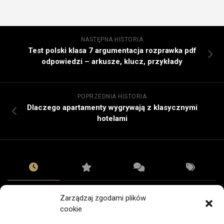
NASTĘPNA HISTORIA
Test polski klasa 7 argumentacja rozprawka pdf
odpowiedzi – arkusze, klucz, przykłady
POPRZEDNIA HISTORIA
Dlaczego apartamenty wygrywają z klasycznymi
hotelami
TECHNOLOGIE
Zarządzaj zgodami plików
Odbiór telefonu po naprawie: lista kontrolna
cookie
05/08/2026