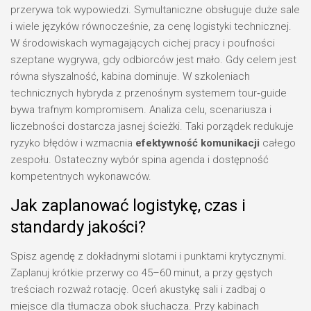
przerywa tok wypowiedzi. Symultaniczne obsługuje duże sale
i wiele języków równocześnie, za cenę logistyki technicznej.
W środowiskach wymagających cichej pracy i poufności
szeptane wygrywa, gdy odbiorców jest mało. Gdy celem jest
równa słyszalność, kabina dominuje. W szkoleniach
technicznych hybryda z przenośnym systemem tour‑guide
bywa trafnym kompromisem. Analiza celu, scenariusza i
liczebności dostarcza jasnej ścieżki. Taki porządek redukuje
ryzyko błędów i wzmacnia
efektywność komunikacji
całego
zespołu. Ostateczny wybór spina agenda i dostępność
kompetentnych wykonawców.
Jak zaplanować logistykę, czas i
standardy jakości?
Spisz agendę z dokładnymi slotami i punktami krytycznymi.
Zaplanuj krótkie przerwy co 45–60 minut, a przy gęstych
treściach rozważ rotację. Oceń akustykę sali i zadbaj o
miejsce dla tłumacza obok słuchacza. Przy kabinach