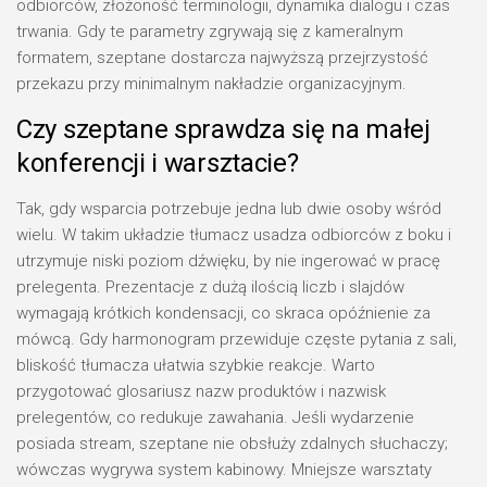
odbiorców, złożoność terminologii, dynamika dialogu i czas
trwania. Gdy te parametry zgrywają się z kameralnym
formatem, szeptane dostarcza najwyższą przejrzystość
przekazu przy minimalnym nakładzie organizacyjnym.
Czy szeptane sprawdza się na małej
konferencji i warsztacie?
Tak, gdy wsparcia potrzebuje jedna lub dwie osoby wśród
wielu. W takim układzie tłumacz usadza odbiorców z boku i
utrzymuje niski poziom dźwięku, by nie ingerować w pracę
prelegenta. Prezentacje z dużą ilością liczb i slajdów
wymagają krótkich kondensacji, co skraca opóźnienie za
mówcą. Gdy harmonogram przewiduje częste pytania z sali,
bliskość tłumacza ułatwia szybkie reakcje. Warto
przygotować glosariusz nazw produktów i nazwisk
prelegentów, co redukuje zawahania. Jeśli wydarzenie
posiada stream, szeptane nie obsłuży zdalnych słuchaczy;
wówczas wygrywa system kabinowy. Mniejsze warsztaty