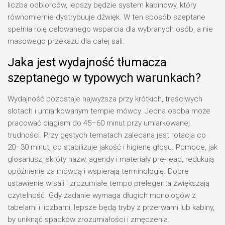
liczba odbiorców, lepszy będzie system kabinowy, który
równomiernie dystrybuuje dźwięk. W ten sposób szeptane
spełnia rolę celowanego wsparcia dla wybranych osób, a nie
masowego przekazu dla całej sali.
Jaka jest wydajność tłumacza
szeptanego w typowych warunkach?
Wydajność pozostaje najwyższa przy krótkich, treściwych
slotach i umiarkowanym tempie mówcy. Jedna osoba może
pracować ciągiem do 45–60 minut przy umiarkowanej
trudności. Przy gęstych tematach zalecana jest rotacja co
20–30 minut, co stabilizuje jakość i higienę głosu. Pomoce, jak
glosariusz, skróty nazw, agendy i materiały pre-read, redukują
opóźnienie za mówcą i wspierają terminologię. Dobre
ustawienie w sali i zrozumiałe tempo prelegenta zwiększają
czytelność. Gdy zadanie wymaga długich monologów z
tabelami i liczbami, lepsze będą tryby z przerwami lub kabiny,
by uniknąć spadków zrozumiałości i zmęczenia.