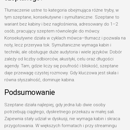
Tłumaczenie ustne to kategoria obejmująca różne tryby, w
tym szeptane, konsekutywne i symultaniczne. Szeptane to
wariant bez kabiny i bez nagłośnienia, adresowany do 1–2
osób, pracujący szeptem równolegle do mówcy.
Konsekutywne działa w cyklach mówca–tłumacz i pozwala na
noty, lecz przerywa tok. Symultaniczne wymaga kabin i
techniki, ale obsługuje duże audytoria i wiele języków. Dobór
zależy od liczby odbiorców, akustyki, celu oraz długości
agendy. Tam, gdzie liczy się poufność i bliskość, szeptane
daje przewagę czystej rozmowy. Gdy kluczowa jest skala i
równa słyszalność, dominuje kabina.
Podsumowanie
Szeptane działa najlepiej, gdy jedna lub dwie osoby
potrzebują ciągłego, dyskretnego przekazu w małej sali.
Zapewnia stały udział w dyskusji, nie wymaga kabin i skraca
przygotowania. W większych formatach i przy streamingu