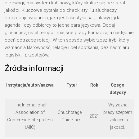
przewagę ma system kabinowy, który skaluje się bez strat
jakości. Kluczowe pytania do checklisty: ilu słuchaczy
potrzebuje wsparcia, jaka jest akustyka sali, jak wygląda
agenda i czy odbiorcy to jedna para językowa. Dodaj
glosariusz, ustal tempo i miejsce pracy tłumacza, a następnie
oceń potrzebę rotacji. W ten sposób wybierzesz tryb, który
wzmacnia klarowność, relacje i cel spotkania, bez nadmiaru
logistyki i przestojów.
Źródła informacji
Instytucja/autor/nazwa
Tytuł
Rok
Czego
dotyczy
The International
Wytyczne
Association of
Chuchotage –
pracy szeptem
2021
Conference Interpreters
Guidelines
i zalecenia
(AIIC)
jakości.