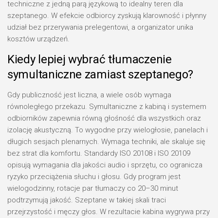
techniczne z jedną parą językową to idealny teren dla
szeptanego. W efekcie odbiorcy zyskują klarowność i płynny
udział bez przerywania prelegentowi, a organizator unika
kosztów urządzeń.
Kiedy lepiej wybrać tłumaczenie
symultaniczne zamiast szeptanego?
Gdy publiczność jest liczna, a wiele osób wymaga
równoległego przekazu. Symultaniczne z kabiną i systemem
odbiorników zapewnia równą głośność dla wszystkich oraz
izolację akustyczną. To wygodne przy wielogłosie, panelach i
długich sesjach plenarnych. Wymaga techniki, ale skaluje się
bez strat dla komfortu. Standardy ISO 20108 i ISO 20109
opisują wymagania dla jakości audio i sprzętu, co ogranicza
ryzyko przeciążenia słuchu i głosu. Gdy program jest
wielogodzinny, rotacje par tłumaczy co 20–30 minut
podtrzymują jakość. Szeptane w takiej skali traci
przejrzystość i męczy głos. W rezultacie kabina wygrywa przy