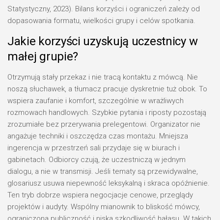
Statystyczny, 2023). Bilans korzyści i ograniczeń zależy od
dopasowania formatu, wielkości grupy i celów spotkania.
Jakie korzyści uzyskują uczestnicy w
małej grupie?
Otrzymują stały przekaz i nie tracą kontaktu z mówcą. Nie
noszą słuchawek, a tłumacz pracuje dyskretnie tuż obok. To
wspiera zaufanie i komfort, szczególnie w wrażliwych
rozmowach handlowych. Szybkie pytania i riposty pozostają
zrozumiałe bez przerywania prelegentowi. Organizator nie
angażuje techniki i oszczędza czas montażu. Mniejsza
ingerencja w przestrzeń sali przydaje się w biurach i
gabinetach. Odbiorcy czują, że uczestniczą w jednym
dialogu, a nie w transmisji. Jeśli tematy są przewidywalne,
glosariusz usuwa niepewność leksykalną i skraca opóźnienie.
Ten tryb dobrze wspiera negocjacje cenowe, przeglądy
projektów i audyty. Wspólny mianownik to bliskość mówcy,
ograniczona publiczność i niska szkodliwość hałasu. W takich