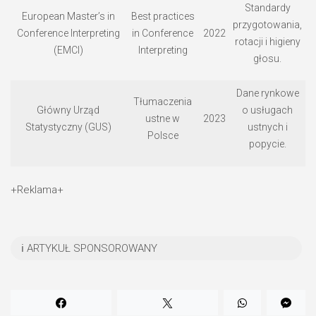
Standardy
European Master’s in
Best practices
przygotowania,
Conference Interpreting
in Conference
2022
rotacji i higieny
(EMCI)
Interpreting
głosu.
Dane rynkowe
Tłumaczenia
Główny Urząd
o usługach
ustne w
2023
Statystyczny (GUS)
ustnych i
Polsce
popycie.
+Reklama+
ℹ️ ARTYKUŁ SPONSOROWANY