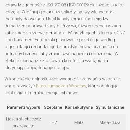
sprawdź zgodność z ISO 20108 i ISO 20109 dla jakości audio i
sprzętu. Zdefiniuj glosariusze, skróty, nazwy własne oraz
materiały do wglądu. Ustal kanały komunikacji między
tłumaczem a prowadzącym. Przy większych scenariuszach
zabezpiecz rezerwę personelu. W instytucjach takich jak ONZ
albo Parlament Europejski planowanie przebiega według
reguł rotacji i redundancji. Te praktyki można przenieść na
potrzeby biznesu, aby zmniejszyć napięcia i opóźnienia. W
efekcie słuchacze zachowują komfort, a wystąpienia
utrzymują spójną tonację i tempo.
W kontekście dolnośląskich wydarzeń i zapytań o wsparcie
warto rozważyć
Biuro tłumaczeń Wrocław
, które obsługuje
spotkania kameralne i sesje kabinowe.
Parametr wyboru
Szeptane
Konsekutywne
Symultaniczne
Liczba słuchaczy z
1–2
Mała
Mała–duża
przekładem