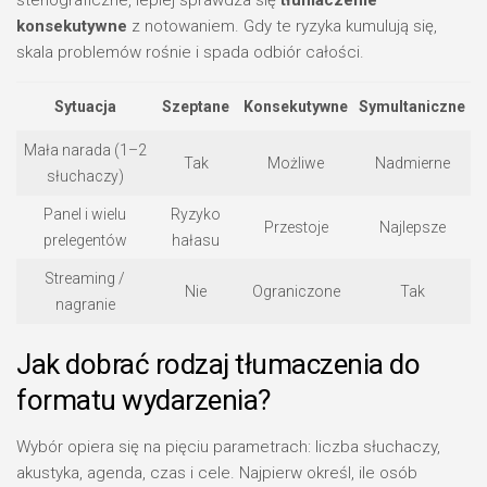
stenograficzne, lepiej sprawdza się
tłumaczenie
konsekutywne
z notowaniem. Gdy te ryzyka kumulują się,
skala problemów rośnie i spada odbiór całości.
Sytuacja
Szeptane
Konsekutywne
Symultaniczne
Mała narada (1–2
Tak
Możliwe
Nadmierne
słuchaczy)
Panel i wielu
Ryzyko
Przestoje
Najlepsze
prelegentów
hałasu
Streaming /
Nie
Ograniczone
Tak
nagranie
Jak dobrać rodzaj tłumaczenia do
formatu wydarzenia?
Wybór opiera się na pięciu parametrach: liczba słuchaczy,
akustyka, agenda, czas i cele. Najpierw określ, ile osób