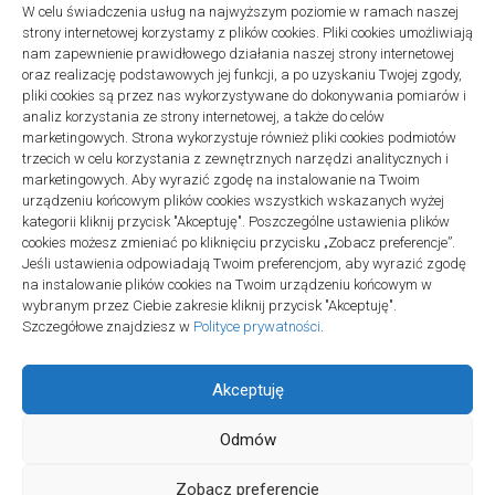
W celu świadczenia usług na najwyższym poziomie w ramach naszej
BIZNES, FINANSE
strony internetowej korzystamy z plików cookies. Pliki cookies umożliwiają
Co wysłać dziennikarzowi poza informacją prasową
nam zapewnienie prawidłowego działania naszej strony internetowej
06/07/2026
oraz realizację podstawowych jej funkcji, a po uzyskaniu Twojej zgody,
pliki cookies są przez nas wykorzystywane do dokonywania pomiarów i
ZDROWIE, MEDYCYNA
analiz korzystania ze strony internetowej, a także do celów
Lekarz online wieczorem lub w weekend: zakres
marketingowych. Strona wykorzystuje również pliki cookies podmiotów
23/06/2026
trzecich w celu korzystania z zewnętrznych narzędzi analitycznych i
marketingowych. Aby wyrazić zgodę na instalowanie na Twoim
BIZNES, FINANSE
urządzeniu końcowym plików cookies wszystkich wskazanych wyżej
KSeF: podział obowiązków przedsiębiorca–biuro
kategorii kliknij przycisk "Akceptuję". Poszczególne ustawienia plików
21/06/2026
cookies możesz zmieniać po kliknięciu przycisku „Zobacz preferencje”.
Jeśli ustawienia odpowiadają Twoim preferencjom, aby wyrazić zgodę
BUDOWNICTWO, PRZEMYSŁ
na instalowanie plików cookies na Twoim urządzeniu końcowym w
Deska podłogowa do salonu: jak porównać ją z
wybranym przez Ciebie zakresie kliknij przycisk "Akceptuję".
parkietem i panelami
Szczegółowe znajdziesz w
Polityce prywatności
.
10/06/2026
Akceptuję
Odmów
Zobacz preferencje