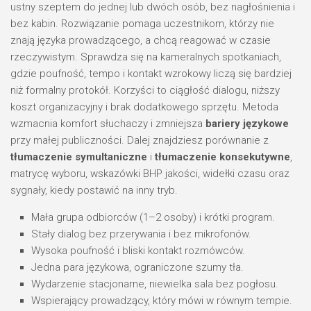
ustny szeptem do jednej lub dwóch osób, bez nagłośnienia i
bez kabin. Rozwiązanie pomaga uczestnikom, którzy nie
znają języka prowadzącego, a chcą reagować w czasie
rzeczywistym. Sprawdza się na kameralnych spotkaniach,
gdzie poufność, tempo i kontakt wzrokowy liczą się bardziej
niż formalny protokół. Korzyści to ciągłość dialogu, niższy
koszt organizacyjny i brak dodatkowego sprzętu. Metoda
wzmacnia komfort słuchaczy i zmniejsza
bariery językowe
przy małej publiczności. Dalej znajdziesz porównanie z
tłumaczenie symultaniczne
i
tłumaczenie konsekutywne
,
matrycę wyboru, wskazówki BHP jakości, widełki czasu oraz
sygnały, kiedy postawić na inny tryb.
Mała grupa odbiorców (1–2 osoby) i krótki program.
Stały dialog bez przerywania i bez mikrofonów.
Wysoka poufność i bliski kontakt rozmówców.
Jedna para językowa, ograniczone szumy tła.
Wydarzenie stacjonarne, niewielka sala bez pogłosu.
Wspierający prowadzący, który mówi w równym tempie.