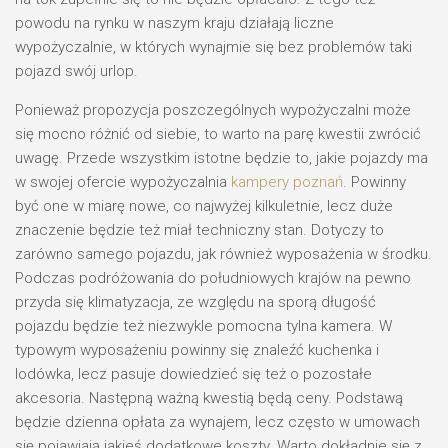
powodu na rynku w naszym kraju działają liczne
wypożyczalnie, w których wynajmie się bez problemów taki
pojazd swój urlop.
Ponieważ propozycja poszczególnych wypożyczalni może
się mocno różnić od siebie, to warto na parę kwestii zwrócić
uwagę. Przede wszystkim istotne będzie to, jakie pojazdy ma
w swojej ofercie wypożyczalnia
kampery poznań
. Powinny
być one w miarę nowe, co najwyżej kilkuletnie, lecz duże
znaczenie będzie też miał techniczny stan. Dotyczy to
zarówno samego pojazdu, jak również wyposażenia w środku.
Podczas podróżowania do południowych krajów na pewno
przyda się klimatyzacja, ze względu na sporą długość
pojazdu będzie też niezwykle pomocna tylna kamera. W
typowym wyposażeniu powinny się znaleźć kuchenka i
lodówka, lecz pasuje dowiedzieć się też o pozostałe
akcesoria. Następną ważną kwestią będą ceny. Podstawą
będzie dzienna opłata za wynajem, lecz często w umowach
się pojawiają jakieś dodatkowe koszty. Warto dokładnie się z