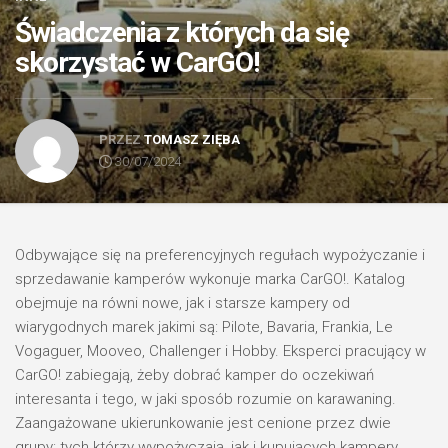
Świadczenia z których da się
skorzystać w CarGO!
PRZEZ
TOMASZ ZIĘBA
30/07/2024
Odbywające się na preferencyjnych regułach wypożyczanie i
sprzedawanie kamperów wykonuje marka CarGO!. Katalog
obejmuje na równi nowe, jak i starsze kampery od
wiarygodnych marek jakimi są: Pilote, Bavaria, Frankia, Le
Vogaguer, Mooveo, Challenger i Hobby. Eksperci pracujący w
CarGO! zabiegają, żeby dobrać kamper do oczekiwań
interesanta i tego, w jaki sposób rozumie on karawaning.
Zaangażowane ukierunkowanie jest cenione przez dwie
grupy: tych którzy wypożyczają, jak i kupujących kampery.