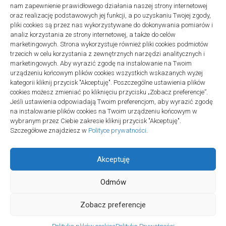
nam zapewnienie prawidłowego działania naszej strony internetowej
06/07/2026
oraz realizację podstawowych jej funkcji, a po uzyskaniu Twojej zgody,
pliki cookies są przez nas wykorzystywane do dokonywania pomiarów i
ZDROWIE, MEDYCYNA
analiz korzystania ze strony internetowej, a także do celów
Lekarz online wieczorem lub w weekend: zakres
marketingowych. Strona wykorzystuje również pliki cookies podmiotów
23/06/2026
trzecich w celu korzystania z zewnętrznych narzędzi analitycznych i
marketingowych. Aby wyrazić zgodę na instalowanie na Twoim
BIZNES, FINANSE
urządzeniu końcowym plików cookies wszystkich wskazanych wyżej
KSeF: podział obowiązków przedsiębiorca–biuro
kategorii kliknij przycisk "Akceptuję". Poszczególne ustawienia plików
21/06/2026
cookies możesz zmieniać po kliknięciu przycisku „Zobacz preferencje”.
Jeśli ustawienia odpowiadają Twoim preferencjom, aby wyrazić zgodę
BUDOWNICTWO, PRZEMYSŁ
na instalowanie plików cookies na Twoim urządzeniu końcowym w
Deska podłogowa do salonu: jak porównać ją z
wybranym przez Ciebie zakresie kliknij przycisk "Akceptuję".
parkietem i panelami
Szczegółowe znajdziesz w
Polityce prywatności
.
10/06/2026
Akceptuję
Odmów
Zobacz preferencje
Axeco © 2026. Wszelkie prawa zastrzeżone.