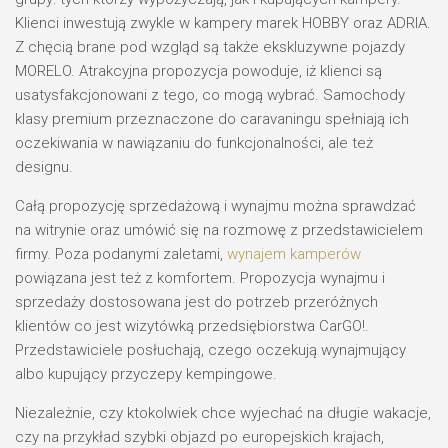
Klienci inwestują zwykle w kampery marek HOBBY oraz ADRIA.
Z chęcią brane pod wzgląd są także ekskluzywne pojazdy
MORELO. Atrakcyjna propozycja powoduje, iż klienci są
usatysfakcjonowani z tego, co mogą wybrać. Samochody
klasy premium przeznaczone do caravaningu spełniają ich
oczekiwania w nawiązaniu do funkcjonalności, ale też
designu.
Całą propozycję sprzedażową i wynajmu można sprawdzać
na witrynie oraz umówić się na rozmowę z przedstawicielem
firmy. Poza podanymi zaletami,
wynajem kamperów
powiązana jest też z komfortem. Propozycja wynajmu i
sprzedaży dostosowana jest do potrzeb przeróżnych
klientów co jest wizytówką przedsiębiorstwa CarGO!.
Przedstawiciele posłuchają, czego oczekują wynajmujący
albo kupujący przyczepy kempingowe.
Niezależnie, czy ktokolwiek chce wyjechać na długie wakacje,
czy na przykład szybki objazd po europejskich krajach,