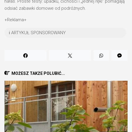
hałas. Proste testy: upadku, cichości i „jednej ręki” pomagają
odsiać zabawki domowe od podróżnych.
+Reklama+
ℹ️ ARTYKUŁ SPONSOROWANY
MOŻESZ TAKŻE POLUBIĆ...