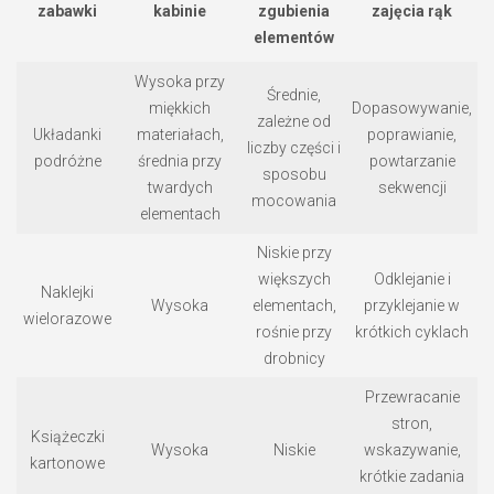
zabawki
kabinie
zgubienia
zajęcia rąk
elementów
Wysoka przy
Średnie,
miękkich
Dopasowywanie,
zależne od
Układanki
materiałach,
poprawianie,
liczby części i
podróżne
średnia przy
powtarzanie
sposobu
twardych
sekwencji
mocowania
elementach
Niskie przy
większych
Odklejanie i
Naklejki
Wysoka
elementach,
przyklejanie w
wielorazowe
rośnie przy
krótkich cyklach
drobnicy
Przewracanie
stron,
Książeczki
Wysoka
Niskie
wskazywanie,
kartonowe
krótkie zadania