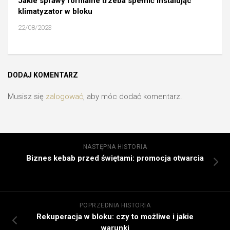
Jakie sprawy formalne trzeba spełnić instalując
klimatyzator w bloku
22/08/2023
DODAJ KOMENTARZ
Musisz się
zalogować
, aby móc dodać komentarz.
NASTĘPNA HISTORIA
Biznes kebab przed świętami: promocja otwarcia
POPRZEDNIA HISTORIA
Rekuperacja w bloku: czy to możliwe i jakie
warunki