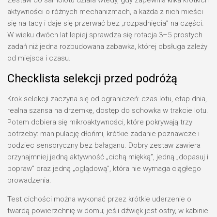
Zestaw do samolotu działa wtedy, gdy zapewnia kilka krótkich
aktywności o różnych mechanizmach, a każda z nich mieści
się na tacy i daje się przerwać bez „rozpadnięcia” na części.
W wieku dwóch lat lepiej sprawdza się rotacja 3–5 prostych
zadań niż jedna rozbudowana zabawka, której obsługa zależy
od miejsca i czasu.
Checklista selekcji przed podróżą
Krok selekcji zaczyna się od ograniczeń: czas lotu, etap dnia,
realna szansa na drzemkę, dostęp do schowka w trakcie lotu.
Potem dobiera się mikroaktywności, które pokrywają trzy
potrzeby: manipulację dłońmi, krótkie zadanie poznawcze i
bodziec sensoryczny bez bałaganu. Dobry zestaw zawiera
przynajmniej jedną aktywność „cichą miękką”, jedną „dopasuj i
popraw” oraz jedną „oglądową”, która nie wymaga ciągłego
prowadzenia.
Test cichości można wykonać przez krótkie uderzenie o
twardą powierzchnię w domu; jeśli dźwięk jest ostry, w kabinie