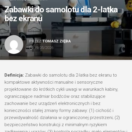
Zabawki do samolotu dla 2-latka
bez ekranu
PRZEZ
TOMASZ ZIĘBA
19/05/2026
Definicja:
Zabawki do samolotu dla 2-latka bez ekranu to
kompaktowe aktywności manualne i sensoryczne
projektowane do krótkich cykli uwagi w warunkach kabiny,
ograniczające nadmiar bodźców oraz stabilizujące
zachowanie bez urządzeń elektronicznych i bez
konieczności stałej zmiany formy zabawy: (1) cichość i
przewidywalność działania w ograniczonej przestrzeni; (2)
bezpieczeństwo konstrukcji z minimalnym ryzykiem
zadławienia i urazów; (3) kontrola porządku: mało elementów i