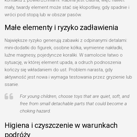
kontaktu z powierzchniami. Kabina jest ciasna, więc nawet
mały, twardy element może stać się kłopotliwy, gdy spadnie i
wróci pod stopą lub w obszar pasów.
Małe elementy i ryzyko zadławienia
Największe ryzyko generują zabawki z odpinanymi detalami:
mini-dodatki do figurek, osobne kółka, wymienne nakładki,
luźne magnesy, pojedyncze koraliki. W samolocie łatwo o
sytuację, w której element upada, a odruch podnoszenia
kończy się wkładaniem do ust. Problem narasta, gdy
aktywność jest nowa i wymaga testowania przez gryzienie lub
ssanie.
For young children, choose toys that are quiet, soft, and
free from small detachable parts that could become a
choking hazard.
Higiena i czyszczenie w warunkach
podróży