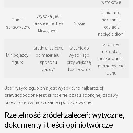
wzrokowe
Ugniatanie,
Wysoka, jeśli
Gniotki
ściskanie,
brak elementów
Niskie
sensoryczne
regulacja
klikających
napięcia dłoni
Scenki w
Średnia, zależna
Średnie do
mikroskali,
Minipojazdy i
od materiału i
wysokiego
przesuwanie,
figurki
sposobu
przy większej
naśladowanie
„jazdy”
liczbie sztuk
ruchu
Jeśli ryzyko zgubienia jest wysokie, to najbardziej
prawdopodobne jest skrócenie czasu spokojnej zabawy
przez przerwy na szukanie i porządkowanie.
Rzetelność źródeł zaleceń: wytyczne,
dokumenty i treści opiniotwórcze