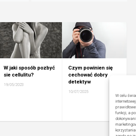
W jaki sposób pozbyć
Czym powinien się
sie cellulitu?
cechować dobry
detektyw
19/05/2023
10/07/2025
W celu świ
internetowe
prawidłoweg
funkcji, a 
dokonywania
marketingow
korzystania
zgodę na in