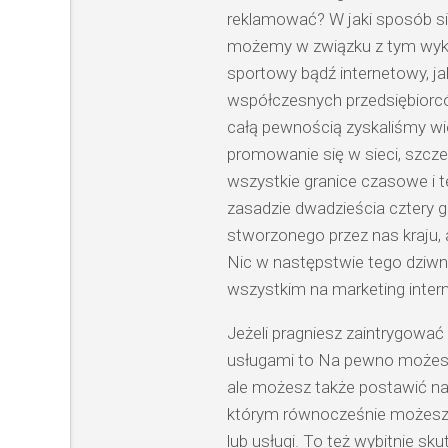
reklamować? W jaki sposób si
możemy w związku z tym wykor
sportowy bądź internetowy, ja
współczesnych przedsiębior
całą pewnością zyskaliśmy wi
promowanie się w sieci, szczeg
wszystkie granice czasowe i 
zasadzie dwadzieścia cztery g
stworzonego przez nas kraju, 
Nic w następstwie tego dziwn
wszystkim na marketing inter
Jeżeli pragniesz zaintrygow
usługami to Na pewno możesz
ale możesz także postawić na
którym równocześnie możesz
lub usługi. To też wybitnie s