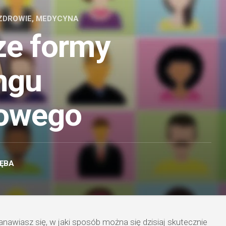
ZDROWIE, MEDYCYNA
ze formy
ngu
towego
ĘBA
nawiasz się, w jaki sposób można się dzisiaj skutecznie