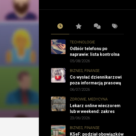
TECHNOLOGIE
Odbiór telefonu po
naprawie: lista kontrolna
05/08/2026
BIZNES, FINANSE
Co wysłać dziennikarzowi
poza informacją prasową
06/07/2026
ZDROWIE, MEDYCYNA
Lekarz online wieczorem
lub w weekend: zakres
23/06/2026
BIZNES, FINANSE
KSeF: podział obowiązków