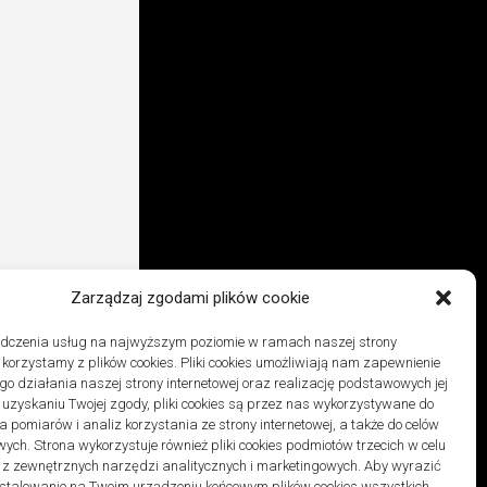
Zarządzaj zgodami plików cookie
adczenia usług na najwyższym poziomie w ramach naszej strony
j korzystamy z plików cookies. Pliki cookies umożliwiają nam zapewnienie
o działania naszej strony internetowej oraz realizację podstawowych jej
po uzyskaniu Twojej zgody, pliki cookies są przez nas wykorzystywane do
 pomiarów i analiz korzystania ze strony internetowej, a także do celów
ych. Strona wykorzystuje również pliki cookies podmiotów trzecich w celu
 z zewnętrznych narzędzi analitycznych i marketingowych. Aby wyrazić
stalowanie na Twoim urządzeniu końcowym plików cookies wszystkich