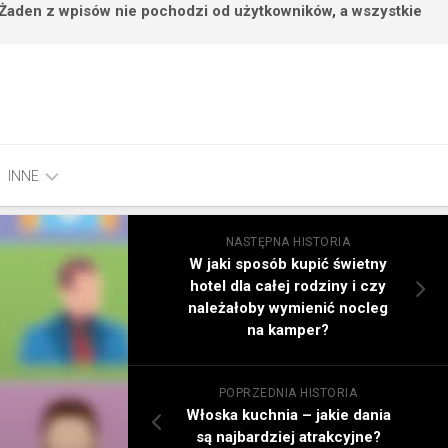
 Żaden z wpisów nie pochodzi od użytkowników, a wszystkie
INNE
ROZRYWKA,
NASTĘPNA HISTORIA
EDUKACJA
W jaki sposób kupić świetny
hotel dla całej rodziny i czy
SPORT,
należałoby wymienić nocleg
TURYSTYKA
na kamper?
POPRZEDNIA HISTORIA
Włoska kuchnia – jakie dania
są najbardziej atrakcyjne?