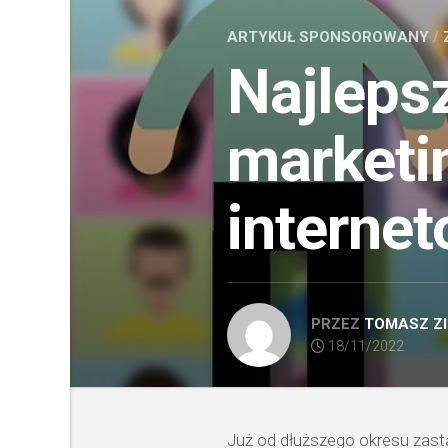
ARTYKUŁ SPONSOROWANY
/
Najleps
marketi
interne
PRZEZ
TOMASZ ZI
18/11/2022
Już od dłuższego okresu zasta