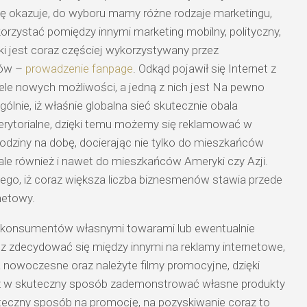
ę okazuje, do wyboru mamy różne rodzaje marketingu,
zystać pomiędzy innymi marketing mobilny, polityczny,
ki jest coraz częściej wykorzystywany przez
ców –
prowadzenie fanpage
. Odkąd pojawił się Internet z
ele nowych możliwości, a jedną z nich jest Na pewno
ólnie, iż właśnie globalna sieć skutecznie obala
terytorialne, dzięki temu możemy się reklamować w
odziny na dobę, docierając nie tylko do mieszkańców
ale również i nawet do mieszkańców Ameryki czy Azji.
ego, iż coraz większa liczba biznesmenów stawia przede
netowy.
ać konsumentów własnymi towarami lub ewentualnie
 zdecydować się między innymi na reklamy internetowe,
 nowoczesne oraz należyte filmy promocyjne, dzięki
 w skuteczny sposób zademonstrować własne produkty
kuteczny sposób na promocję, na pozyskiwanie coraz to