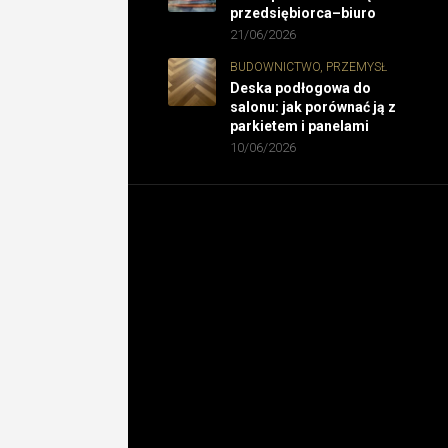
przedsiębiorca–biuro
21/06/2026
BUDOWNICTWO, PRZEMYSŁ
Deska podłogowa do
salonu: jak porównać ją z
parkietem i panelami
10/06/2026