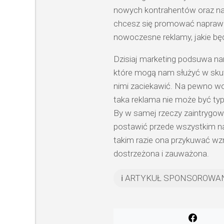
nowych kontrahentów oraz na
chcesz się promować naprawd
nowoczesne reklamy, jakie bę
Dzisiaj marketing podsuwa nam
które mogą nam służyć w sku
nimi zaciekawić. Na pewno wo
taka reklama nie może być typo
By w samej rzeczy zaintrygo
postawić przede wszystkim n
takim razie ona przykuwać wz
dostrzeżona i zauważona.
ℹ️ ARTYKUŁ SPONSOROWA