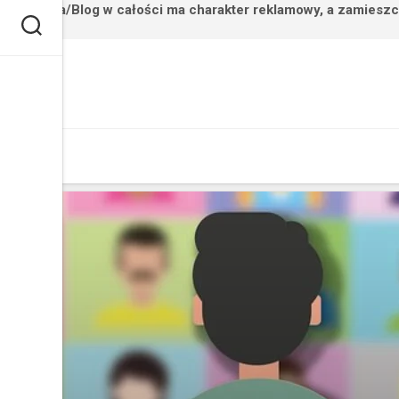
Strona/Blog w całości ma charakter reklamowy, a zamieszc
Przejdź
do
treści