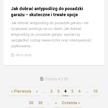
Jak dobrać antypoślizg do posadzki
garażu – skuteczne i trwałe opcje
Jak dobrać antypoślizg do posadzki garażu i nie
ryzykować poślizgu na co dzień Jak dobrać
antypoślizg do posadzki garażu: wystarczy
uwzględnić rodzaj nawierzchni oraz intensywność
użytkowania....
09/01/2026
Strona 4 z 66
« Pierwsza
«
...
2
3
4
5
6
...
10
20
30
...
»
Ostatnia »