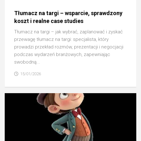
Tłumacz na targi – wsparcie, sprawdzony
koszt i realne case studies
Tłumacz na targi – jak wybrać, zaplanować i zyskać
przewagę tłumacz na targi: specjalista, który
prowadzi przekład rozmów, prezentacji i negocjacji
podczas wydarzeń branżowych, zapewniając
swobodną...
15/01/2026